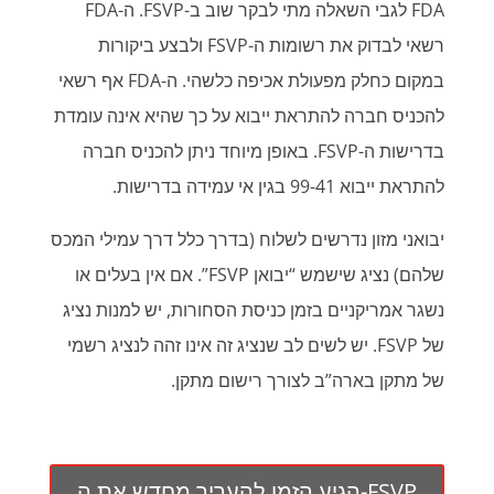
FDA לגבי השאלה מתי לבקר שוב ב-FSVP. ה-FDA
רשאי לבדוק את רשומות ה-FSVP ולבצע ביקורות
במקום כחלק מפעולת אכיפה כלשהי. ה-FDA אף רשאי
להכניס חברה להתראת ייבוא על כך שהיא אינה עומדת
בדרישות ה-FSVP. באופן מיוחד ניתן להכניס חברה
להתראת ייבוא 99-41 בגין אי עמידה בדרישות.
יבואני מזון נדרשים לשלוח (בדרך כלל דרך עמילי המכס
שלהם) נציג שישמש “יבואן FSVP”. אם אין בעלים או
נשגר אמריקניים בזמן כניסת הסחורות, יש למנות נציג
של FSVP. יש לשים לב שנציג זה אינו זהה לנציג רשמי
של מתקן בארה”ב לצורך רישום מתקן.
הגיע הזמן להעריך מחדש את ה-FSVP