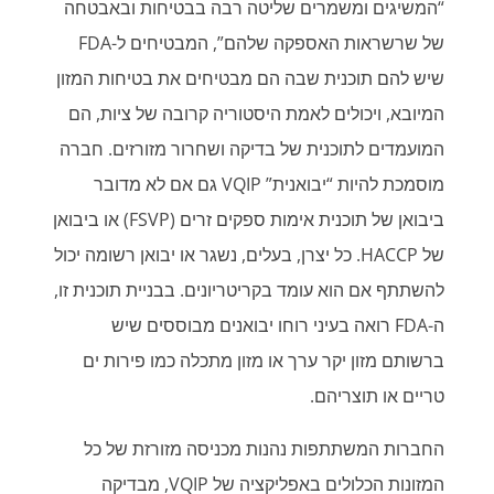
“המשיגים ומשמרים שליטה רבה בבטיחות ובאבטחה
של שרשראות האספקה שלהם”, המבטיחים ל-FDA
שיש להם תוכנית שבה הם מבטיחים את בטיחות המזון
המיובא, ויכולים לאמת היסטוריה קרובה של ציות, הם
המועמדים לתוכנית של בדיקה ושחרור מזורזים. חברה
מוסמכת להיות “יבואנית” VQIP גם אם לא מדובר
ביבואן של תוכנית אימות ספקים זרים (FSVP) או ביבואן
של HACCP. כל יצרן, בעלים, נשגר או יבואן רשומה יכול
להשתתף אם הוא עומד בקריטריונים. בבניית תוכנית זו,
ה-FDA רואה בעיני רוחו יבואנים מבוססים שיש
ברשותם מזון יקר ערך או מזון מתכלה כמו פירות ים
טריים או תוצריהם.
החברות המשתתפות נהנות מכניסה מזורזת של כל
המזונות הכלולים באפליקציה של VQIP, מבדיקה