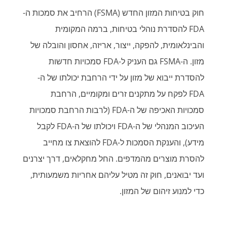
חוק בטיחות המזון החדש (FSMA) הרחיב את סמכות ה-
FDA להסדרת נוהלי בטיחות, ברמה המקומית
והבינלאומית, להפקה, ייצור, אריזה, אחסון והובלה של
מזון. ה-FSMA גם העניק ל-FDA סמכויות חדשות
להסדרת ייבוא של מזון על ידי הרחבת יכולתו של ה-
FDA לפקח על מתקנים זרים ומקומיים, הרחבת
סמכויות האכיפה של ה-FDA (לרבות הרחבת סמכויות
העיכוב המנהלי של ה-FDA ויכולתו של ה-FDA לקבל
מידע), והענקת הסמכות ל-FDA להוצאת צו מחייב
להסרת מוצרים מהמדפים. החל מחקלאים, דרך יצרנים
ועד יבואנים, חוק זה מטיל עליהם אחריות משמעותית,
כדי למנוע זיהום של המזון.