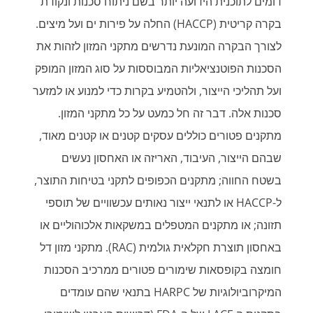
דומים לתוכנית הידועה יותר בשם ניתוח סכנות ונקודת
בקרה קריטית (HACCP) החלה על פירות ים ועל מיצים.
לצורך הבקרה המונעת נדרשים מתקני המזון לזהות את
הסכנות הפוטנציאליות המבוססות על סוג המזון המופק
ועל תהליכי הייצור, ולהטמיע בקרות כדי למנוע או למזער
סכנות אלה. דבר זה חל כמעט על כל מתקני המזון.
מתקנים פטורים כוללים עסקים קטנים או קטנים מאוד,
שבהם הייצור, העיבוד, האריזה או האחסון נעשים
בשטח החווה; מתקנים הכפופים לתקני בטיחות התוצר,
ל-HACCP או לתנאי ייצור נאותים עכשוויים של תוספי
תזונה; או מתקנים המטפלים במשקאות אלכוהוליים או
באחסון תוצרת חקלאית גולמית (RAC). מתקני מזון דל
חומצה בקופסאות שימורים פטורים ממרכיב הסכנות
המיקרוביולוגיות של HARPC בתנאי שהם עומדים