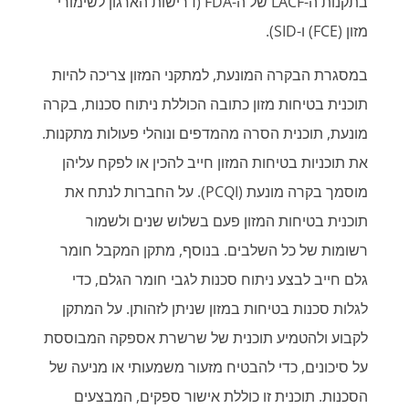
בתקנות ה-LACF של ה-FDA (דרישות הארגון לשימורי
מזון (FCE) ו-SID).
במסגרת הבקרה המונעת, למתקני המזון צריכה להיות
תוכנית בטיחות מזון כתובה הכוללת ניתוח סכנות, בקרה
מונעת, תוכנית הסרה מהמדפים ונוהלי פעולות מתקנות.
את תוכניות בטיחות המזון חייב להכין או לפקח עליהן
מוסמך בקרה מונעת (PCQI). על החברות לנתח את
תוכנית בטיחות המזון פעם בשלוש שנים ולשמור
רשומות של כל השלבים. בנוסף, מתקן המקבל חומר
גלם חייב לבצע ניתוח סכנות לגבי חומר הגלם, כדי
לגלות סכנות בטיחות במזון שניתן לזהותן. על המתקן
לקבוע ולהטמיע תוכנית של שרשרת אספקה המבוססת
על סיכונים, כדי להבטיח מזעור משמעותי או מניעה של
הסכנות. תוכנית זו כוללת אישור ספקים, המבצעים